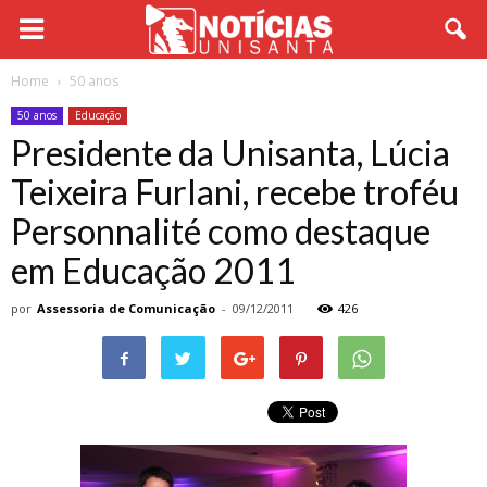
Home
50 anos
50 anos
Educação
Presidente da Unisanta, Lúcia
Teixeira Furlani, recebe troféu
Personnalité como destaque
em Educação 2011
por
Assessoria de Comunicação
-
09/12/2011
426