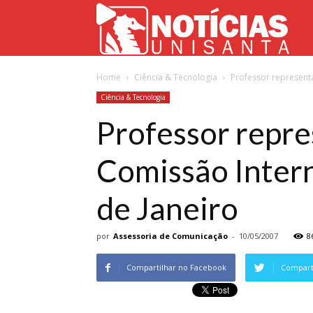
Not
Home
Ciência & Tecnologia
Professor represent
Uni
Ciência & Tecnologia
Professor repr
Comissão Intern
de Janeiro
por
Assessoria de Comunicação
-
10/05/2007
8
Compartilhar no Facebook
Comparti