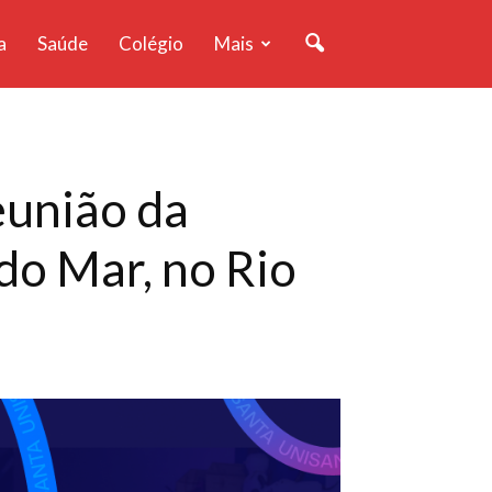
a
Saúde
Colégio
Mais
união da
do Mar, no Rio