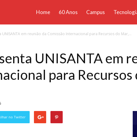
Home
60 Anos
Campus
Tecnologi
ícias
a UNISANTA em reunião da Comissão Internacional para Recursos do Mar,...
santa
esenta UNISANTA em re
acional para Recursos 
6
lhar no Twitter