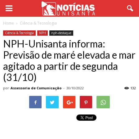
Home
Ciência & Tecnologia
Ciência & Tecnologia
NPH
nph-destaque
NPH-Unisanta informa:
Previsão de maré elevada e mar
agitado a partir de segunda
(31/10)
por
Assessoria de Comunicação
-
30/10/2022
132