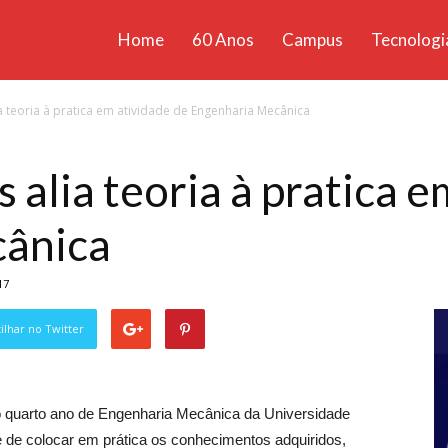
Home
60 Anos
Campus
Tecnologi
ícias
 teoria à pratica em atividade de Engenharia Mecânica
santa
alia teoria à pratica e
cânica
17
lhar no Twitter
 do quarto ano de Engenharia Mecânica da Universidade
e de colocar em prática os conhecimentos adquiridos,