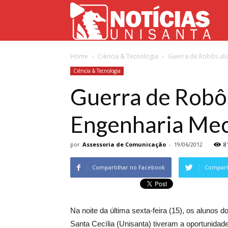
Not
Home
Ciência & Tecnologia
Guerra de Robôs alia
Uni
Ciência & Tecnologia
Guerra de Robôs 
Engenharia Me
por
Assessoria de Comunicação
-
19/06/2012
8
Compartilhar no Facebook
Comparti
Na noite da última sexta-feira (15), os alunos
Santa Cecília (Unisanta) tiveram a oportunidad