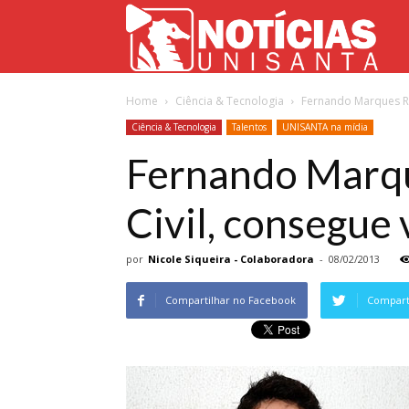
Not
Home
Ciência & Tecnologia
Fernando Marques Rib
Uni
Ciência & Tecnologia
Talentos
UNISANTA na mídia
Fernando Marqu
Civil, consegue
por
Nicole Siqueira - Colaboradora
-
08/02/2013
Compartilhar no Facebook
Comparti