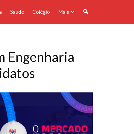
a
Saúde
Colégio
Mais
m Engenharia
didatos