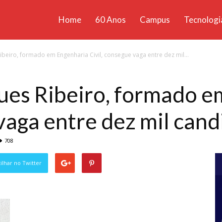
Home
60 Anos
Campus
Tecnologi
ícias
eiro, formado em Engenharia Civil, consegue vaga entre dez mil...
santa
es Ribeiro, formado e
 vaga entre dez mil can
708
lhar no Twitter