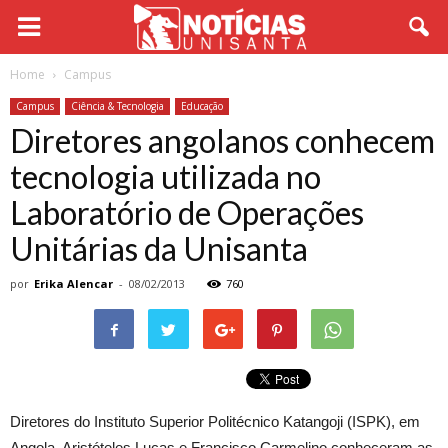
Home
Campus
Campus
Ciência & Tecnologia
Educação
Diretores angolanos conhecem
tecnologia utilizada no
Laboratório de Operações
Unitárias da Unisanta
por
Erika Alencar
-
08/02/2013
760
Diretores do Instituto Superior Politécnico Katangoji (ISPK), em
Angola, Aristóteles Lucas e Francisco Carmelino conheceram as