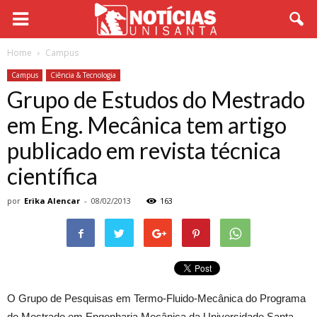
Home
Campus
Campus
Ciência & Tecnologia
Grupo de Estudos do Mestrado
em Eng. Mecânica tem artigo
publicado em revista técnica
científica
por
Erika Alencar
-
08/02/2013
163
O Grupo de Pesquisas em Termo-Fluido-Mecânica do Programa
de Mestrado em Engenharia Mecânica da Universidade Santa