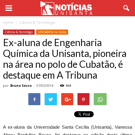
Home
Ciência & Tecnologia
Ciência & Tecnologia
UNISANTA na mídia
Ex-aluna de Engenharia
Química da Unisanta, pioneira
na área no polo de Cubatão, é
destaque em A Tribuna
por
Bruno Secco
-
07/03/2016
464
A ex-aluna da Universidade Santa Cecília (Unisanta), Vanessa
Abreu Berdulles Bouza, foi destaque na edição desta última