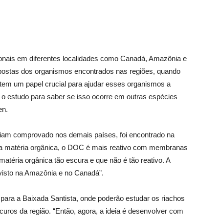
ionais em diferentes localidades como Canadá, Amazônia e
spostas dos organismos encontrados nas regiões, quando
em um papel crucial para ajudar esses organismos a
 o estudo para saber se isso ocorre em outras espécies
en.
iam comprovado nos demais países, foi encontrado na
ita matéria orgânica, o DOC é mais reativo com membranas
atéria orgânica tão escura e que não é tão reativo. A
visto na Amazônia e no Canadá”.
 para a Baixada Santista, onde poderão estudar os riachos
curos da região. “Então, agora, a ideia é desenvolver com