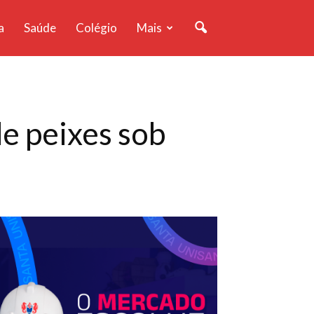
a
Saúde
Colégio
Mais
de peixes sob