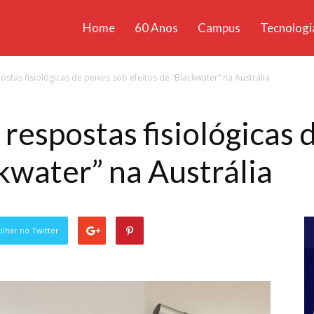
Home
60 Anos
Campus
Tecnologi
ícias
stas fisiológicas de peixes sob efeitos de “Blackwater” na Austrália
santa
respostas fisiológicas 
ckwater” na Austrália
lhar no Twitter