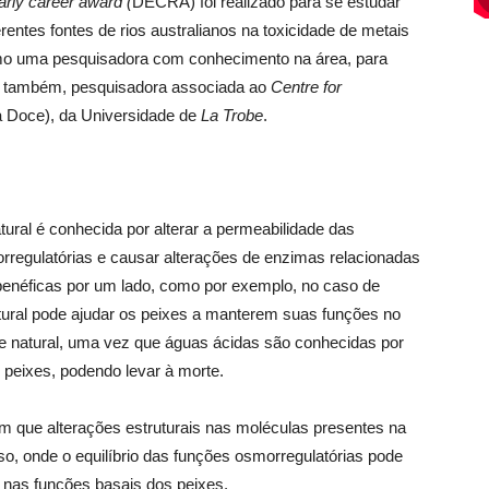
rly career award (
DECRA) foi realizado para se estudar
erentes fontes de rios australianos na toxicidade de metais
como uma pesquisadora com conhecimento na área, para
ora também, pesquisadora associada ao
Centre for
a Doce), da Universidade de
La Trobe
.
ural é conhecida por alterar a permeabilidade das
rregulatórias e causar alterações de enzimas relacionadas
enéficas por um lado, como por exemplo, no caso de
tural pode ajudar os peixes a manterem suas funções no
e natural, uma vez que águas ácidas são conhecidas por
peixes, podendo levar à morte.
am que alterações estruturais nas moléculas presentes na
o, onde o equilíbrio das funções osmorregulatórias pode
 nas funções basais dos peixes.