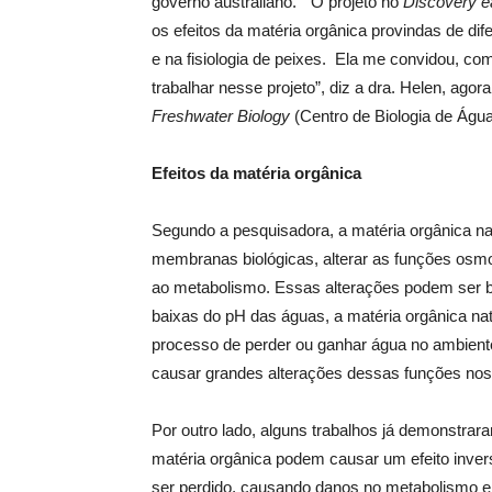
governo australiano. “ O projeto no
Discovery ea
os efeitos da matéria orgânica provindas de dif
e na fisiologia de peixes. Ela me convidou, 
trabalhar nesse projeto”, diz a dra. Helen, ag
Freshwater Biology
(Centro de Biologia de Águ
Efeitos da matéria orgânica
Segundo a pesquisadora, a matéria orgânica nat
membranas biológicas, alterar as funções osmo
ao metabolismo. Essas alterações podem ser b
baixas do pH das águas, a matéria orgânica na
processo de perder ou ganhar água no ambient
causar grandes alterações dessas funções nos 
Por outro lado, alguns trabalhos já demonstrar
matéria orgânica podem causar um efeito invers
ser perdido, causando danos no metabolismo e