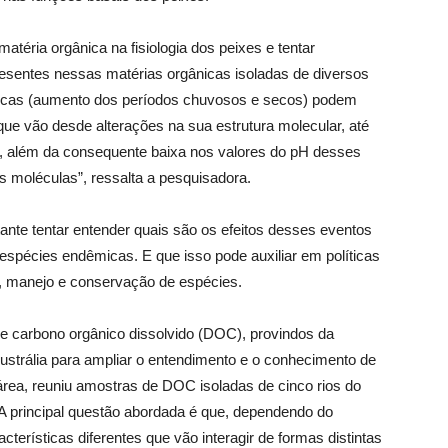
atéria orgânica na fisiologia dos peixes e tentar
resentes nessas matérias orgânicas isoladas de diversos
ticas (aumento dos períodos chuvosos e secos) podem
que vão desde alterações na sua estrutura molecular, até
, além da consequente baixa nos valores do pH desses
 moléculas”, ressalta a pesquisadora.
tante tentar entender quais são os efeitos desses eventos
espécies endêmicas. E que isso pode auxiliar em políticas
s, manejo e conservação de espécies.
 de carbono orgânico dissolvido (DOC), provindos da
 Austrália para ampliar o entendimento e o conhecimento de
 área, reuniu amostras de DOC isoladas de cinco rios do
 “A principal questão abordada é que, dependendo do
cterísticas diferentes que vão interagir de formas distintas