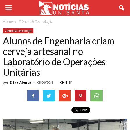
Home
Ciência & Tecnologia
Ciência & Tecnologia
Alunos de Engenharia criam
cerveja artesanal no
Laboratório de Operações
Unitárias
por
Erika Alencar
-
08/06/2018
1181