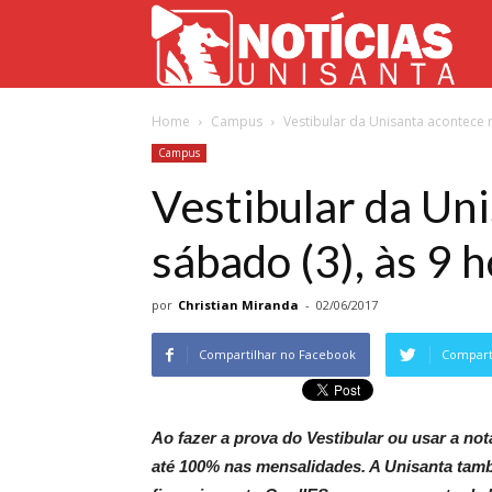
Not
Home
Campus
Vestibular da Unisanta acontece n
Uni
Campus
Vestibular da Un
sábado (3), às 9 h
por
Christian Miranda
-
02/06/2017
Compartilhar no Facebook
Comparti
Ao fazer a prova do Vestibular ou usar a n
até 100% nas mensalidades. A Unisanta tamb