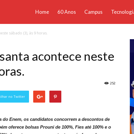
Home
60 Anos
Campus
Tecnologi
ícias
este sábado (3), às 9 horas.
santa
isanta acontece neste
oras.
252
lhar no Twitter
ota do Enem, os candidatos concorrem a descontos de
ém oferece bolsas Prouni de 100%, Fies até 100% e o