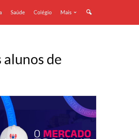
a
Saúde
Colégio
Mais
s alunos de