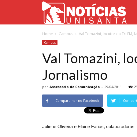
Not
Home
Campus
Val Tomazini, locutor da Tri FM, 
Uni
Campus
Val Tomazini, lo
Jornalismo
por
Assessoria de Comunicação
-
29/04/2011
2
Compartilhar no Facebook
Comparti
Juliene Oliveira e Elaine Farias, colaboradoras