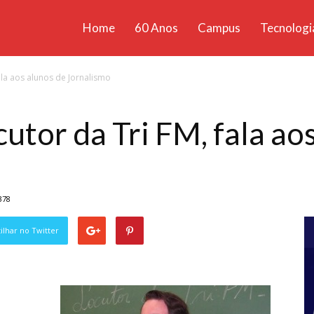
Home
60 Anos
Campus
Tecnologi
ícias
fala aos alunos de Jornalismo
santa
cutor da Tri FM, fala ao
378
lhar no Twitter