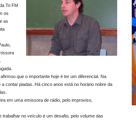
 da Tri FM
om os
te as
nta
Paulo,
missora
,
ugada.
afirmou que o importante hoje é ter um diferencial. Na
a contar piadas. Há cinco anos está no horário nobre da
das.
rreira em uma emissora de rádio, pelo improviso,
e trabalhar no veículo é um desafio, pelo volume das