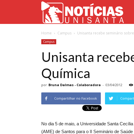
Not
Home
Campus
Unisanta recebe seminário sobr
Uni
Campus
Unisanta receb
Química
por
Bruna Dalmas - Colaboradora
-
03/04/2012
Compartilhar no Facebook
Comparti
No dia 5 de maio, a Universidade Santa Cecília
(AME) de Santos para o II Seminário de Saúde