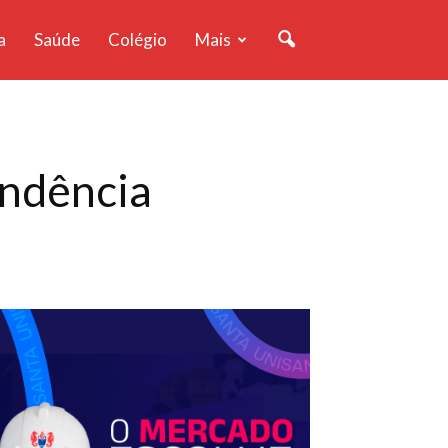
a
Saúde
Colégio
Mais
endência