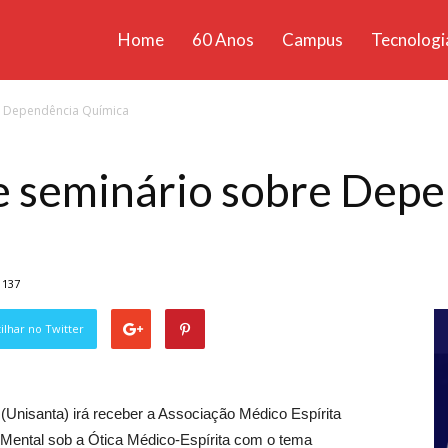
Home
60 Anos
Campus
Tecnologi
ícias
e Dependência Química
santa
e seminário sobre Dep
137
lhar no Twitter
 (Unisanta) irá receber a Associação Médico Espírita
 Mental sob a Ótica Médico-Espírita com o tema