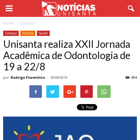
Home
Campus
Campus
Eventos
Saúde
Unisanta realiza XXII Jornada
Acadêmica de Odontologia de
19 a 22/8
por
Rodrigo Florentino
-
18/08/2019
404