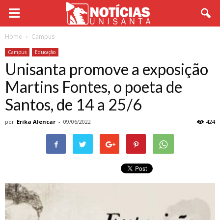
Home
Campus
Campus
Educação
Unisanta promove a exposição
Martins Fontes, o poeta de
Santos, de 14 a 25/6
por
Erika Alencar
-
09/06/2022
424