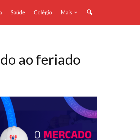
a
Saúde
Colégio
Mais
do ao feriado