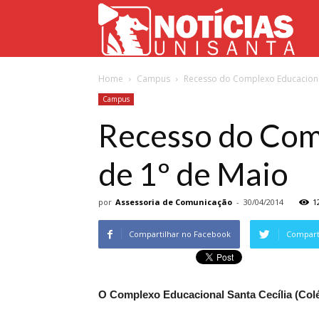
Not
Home
Campus
Recesso do Complexo Educacional
Uni
Campus
Recesso do Com
de 1º de Maio
por
Assessoria de Comunicação
-
30/04/2014
1
Compartilhar no Facebook
Comparti
O Complexo Educacional Santa Cecília (Colé