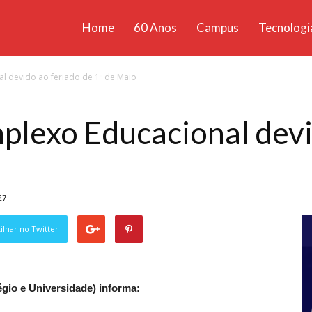
Home
60 Anos
Campus
Tecnologi
ícias
 devido ao feriado de 1º de Maio
santa
plexo Educacional devi
27
lhar no Twitter
gio e Universidade) informa: