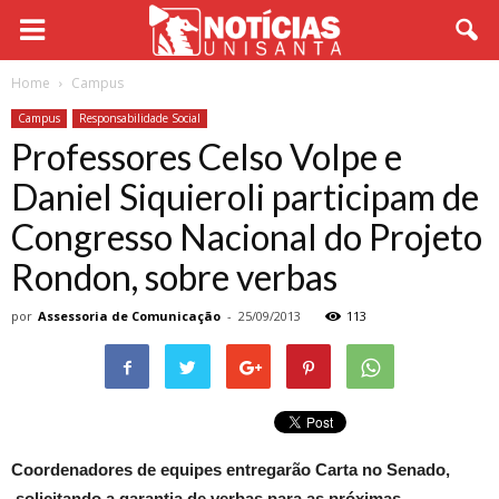
Home
Campus
Campus
Responsabilidade Social
Professores Celso Volpe e
Daniel Siquieroli participam de
Congresso Nacional do Projeto
Rondon, sobre verbas
por
Assessoria de Comunicação
-
25/09/2013
113
Coordenadores de equipes entregarão Carta no Senado,
solicitando a garantia de verbas para as próximas