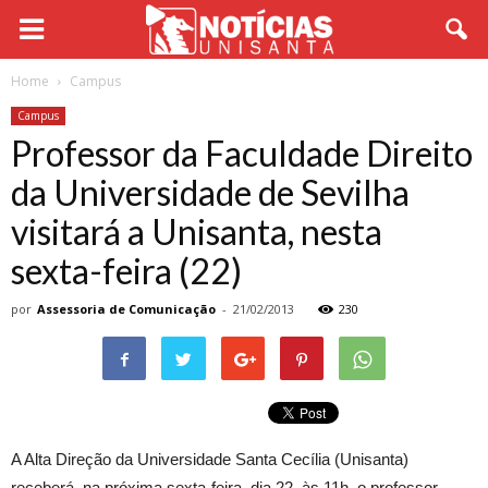
Home
Campus
Campus
Professor da Faculdade Direito
da Universidade de Sevilha
visitará a Unisanta, nesta
sexta-feira (22)
por
Assessoria de Comunicação
-
21/02/2013
230
A Alta Direção da Universidade Santa Cecília (Unisanta)
receberá, na próxima sexta-feira, dia 22, às 11h, o professor