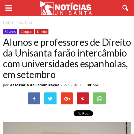
Home
50 anos
50 anos
Campus
Direito
Alunos e professores de Direito
da Unisanta farão intercâmbio
com universidades espanholas,
em setembro
por
Assessoria de Comunicação
-
22/02/2013
564