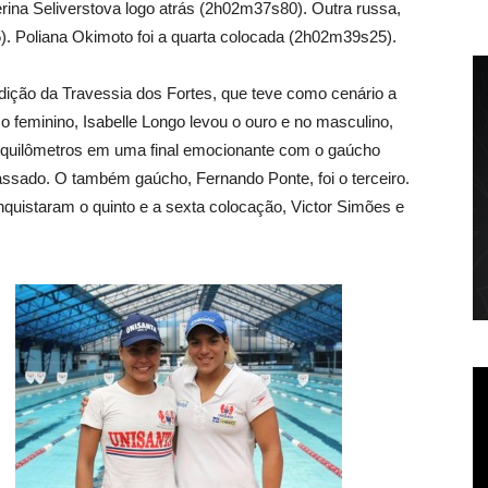
na Seliverstova logo atrás (2h02m37s80). Outra russa,
 Poliana Okimoto foi a quarta colocada (2h02m39s25).
edição da Travessia dos Fortes, que teve como cenário a
o feminino, Isabelle Longo levou o ouro e no masculino,
 quilômetros em uma final emocionante com o gaúcho
sado. O também gaúcho, Fernando Ponte, foi o terceiro.
nquistaram o quinto e a sexta colocação, Victor Simões e