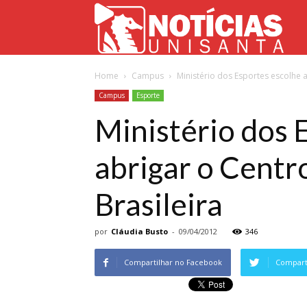
Not
Home
Campus
Ministério dos Esportes escolhe a
Uni
Campus
Esporte
Ministério dos 
abrigar o Centr
Brasileira
por
Cláudia Busto
-
09/04/2012
346
Compartilhar no Facebook
Comparti