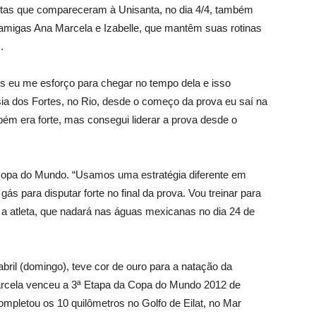
istas que compareceram à Unisanta, no dia 4/4, também
 amigas Ana Marcela e Izabelle, que mantêm suas rotinas
.
s eu me esforço para chegar no tempo dela e isso
ia dos Fortes, no Rio, desde o começo da prova eu saí na
mbém era forte, mas consegui liderar a prova desde o
Copa do Mundo. “Usamos uma estratégia diferente em
ás para disputar forte no final da prova. Vou treinar para
a atleta, que nadará nas águas mexicanas no dia 24 de
bril (domingo), teve cor de ouro para a natação da
arcela venceu a 3ª Etapa da Copa do Mundo 2012 de
ompletou os 10 quilômetros no Golfo de Eilat, no Mar