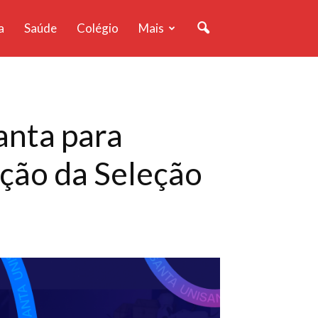
a
Saúde
Colégio
Mais
anta para
ação da Seleção