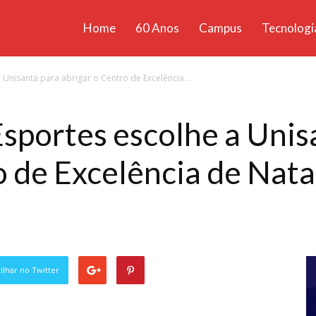
Home
60 Anos
Campus
Tecnologi
ícias
 Unisanta para abrigar o Centro de Excelência...
santa
Esportes escolhe a Unis
o de Excelência de Nat
lhar no Twitter