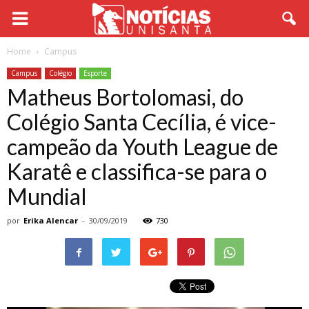
Home
Campus
Campus
Colégio
Esporte
Matheus Bortolomasi, do
Colégio Santa Cecília, é vice-
campeão da Youth League de
Karatê e classifica-se para o
Mundial
por
Erika Alencar
-
30/09/2019
730