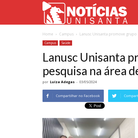
Not
Home
Campus
Lanusc Unisanta promove grupo d
Uni
Campus
Saúde
Lanusc Unisanta p
pesquisa na área d
por
Luíza Adegas
-
03/05/2024
Compartilhar no Facebook
Comparti