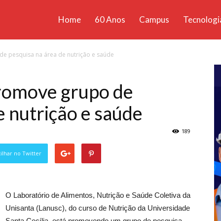
Home
60 Anos
Campus
Tecnologi
ícias
e pesquisa na área de nutrição e saúde
santa
romove grupo de
e nutrição e saúde
189
lhar no Twitter
O Laboratório de Alimentos, Nutrição e Saúde Coletiva da
Unisanta (Lanusc), do curso de Nutrição da Universidade
Santa Cecília, está promovendo um grupo de pesquisa