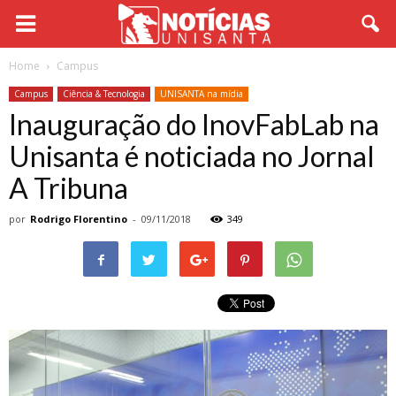
Home
Campus
Campus
Ciência & Tecnologia
UNISANTA na mídia
Inauguração do InovFabLab na
Unisanta é noticiada no Jornal
A Tribuna
por
Rodrigo Florentino
-
09/11/2018
349