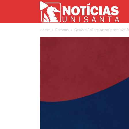
Not
Home
Campus
Ginásio Poliesportivo promove 
Uni