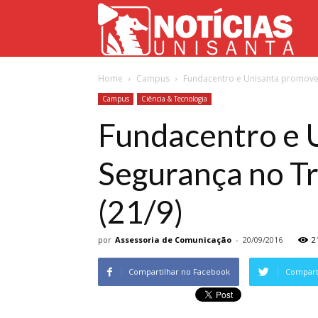
Not
Home
Campus
Fundacentro e Unisanta promovem 
Uni
Campus
Ciência & Tecnologia
Fundacentro e 
Segurança no Tr
(21/9)
por
Assessoria de Comunicação
-
20/09/2016
2
Compartilhar no Facebook
Comparti