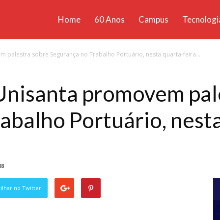
Home
60 Anos
Campus
Tecnologi
ícias
palestra sobre Segurança no Trabalho Portuário, nesta quarta-feira...
santa
Unisanta promovem pal
abalho Portuário, nesta
18
lhar no Twitter