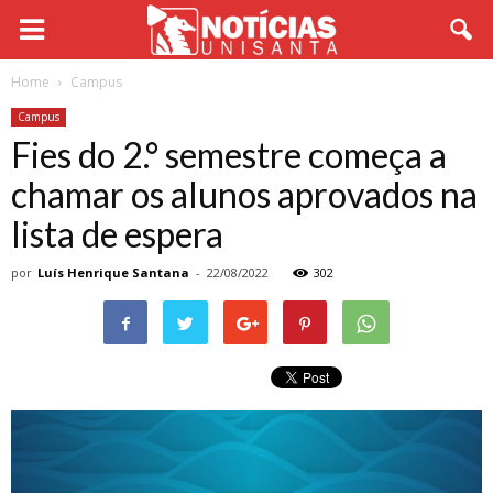
Home
Campus
Campus
Fies do 2.° semestre começa a
chamar os alunos aprovados na
lista de espera
por
Luís Henrique Santana
-
22/08/2022
302