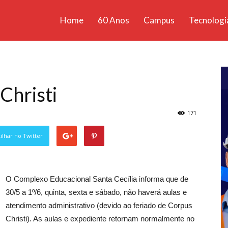
Home
60 Anos
Campus
Tecnologi
ícias
santa
Christi
171
lhar no Twitter
O Complexo Educacional Santa Cecília informa que de
30/5 a 1º/6, quinta, sexta e sábado, não haverá aulas e
atendimento administrativo (devido ao feriado de Corpus
Christi). As aulas e expediente retornam normalmente no