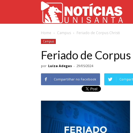
Not
Home
Campus
Feriado de Corpus Christi
Uni
Campus
Feriado de Corpus 
por
Luíza Adegas
-
29/05/2024
Compartilhar no Facebook
Comparti