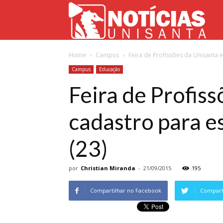
Not
Home
Campus
Feira de Profissões da Unisanta e
Uni
Campus
Educação
Feira de Profiss
cadastro para es
(23)
por
Christian Miranda
-
21/09/2015
195
Compartilhar no Facebook
Comparti