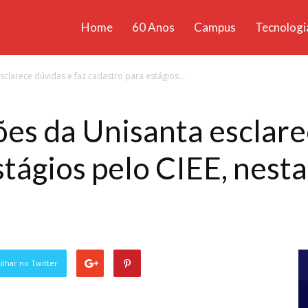
Home
60 Anos
Campus
Tecnologi
ícias
sclarece dúvidas e faz cadastro para estágios...
santa
ões da Unisanta esclare
tágios pelo CIEE, nesta
lhar no Twitter