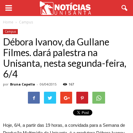
Home
Campus
Campus
Débora Ivanov, da Gullane
Filmes. dará palestra na
Unisanta, nesta segunda-feira,
6/4
por
Bruna Capella
-
06/04/2015
167
Hoje, 6/4, a partir das 19 horas, a convidada para a Semana de
Produção Multimídia da Unisanta, é a produtora Débora Ivanov,