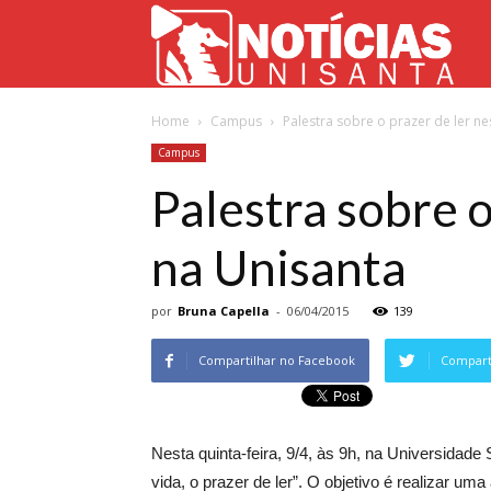
Not
Home
Campus
Palestra sobre o prazer de ler nes
Uni
Campus
Palestra sobre o
na Unisanta
por
Bruna Capella
-
06/04/2015
139
Compartilhar no Facebook
Comparti
Nesta quinta-feira, 9/4, às 9h, na Universidade 
vida, o prazer de ler”. O objetivo é realizar u