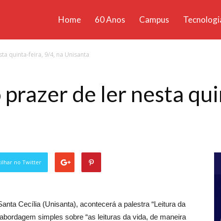
Home
60 Anos
Campus
Tecnologi
ícias
ta quinta-feira, 9/4, na Unisanta
santa
 prazer de ler nesta qui
lhar no Twitter
Santa Cecília (Unisanta), acontecerá a palestra “Leitura da
ma abordagem simples sobre “as leituras da vida, de maneira