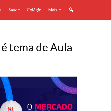
a
Saúde
Colégio
Mais
. é tema de Aula