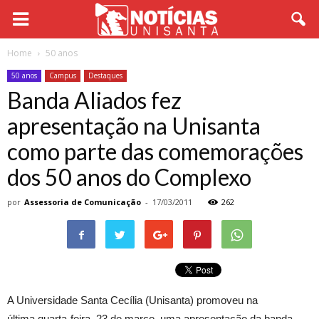
Home
50 anos
50 anos
Campus
Destaques
Banda Aliados fez
apresentação na Unisanta
como parte das comemorações
dos 50 anos do Complexo
por
Assessoria de Comunicação
-
17/03/2011
262
A Universidade Santa Cecília (Unisanta) promoveu na
última quarta-feira, 23 de março, uma apresentação da banda