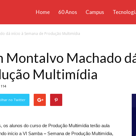
Home
60 Anos
Campus
Tecnologi
ícias
o dá início à Semana de Produção Multimídia
santa
 Montalvo Machado dá 
ução Multimídia
114
lhar no Twitter
s, os alunos do curso de Produção Multimídia terão aula
do início a VI Samba
–
Semana de Produção Multimídia,