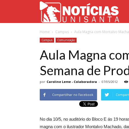
Not
Home
Campus
Aula Magna com Montalvo Machad
Uni
Campus
Comunicação
Aula Magna com
Semana de Prod
por
Caroline Leme - Colaboradora
-
07/05/2012
Compartilhar no Facebook
Comparti
No dia 10/5, no auditório do Bloco E ás 19 hora
magna com o ilustrador Montalvo Machado, dan