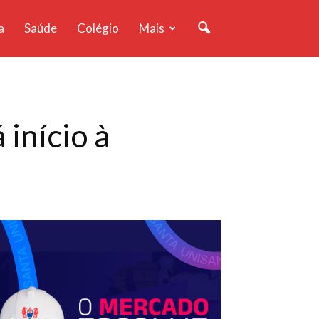
a
Saúde
Colégio
Mais
início à