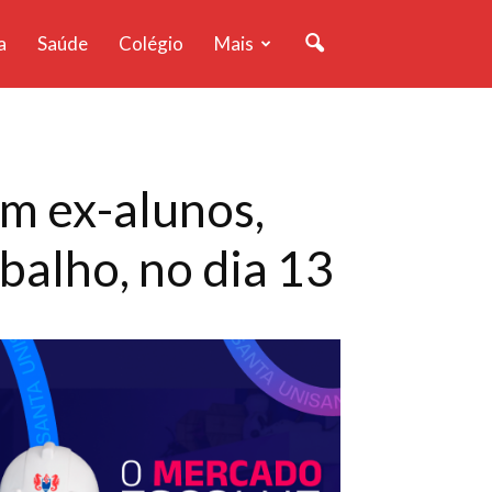
a
Saúde
Colégio
Mais
m ex-alunos,
balho, no dia 13