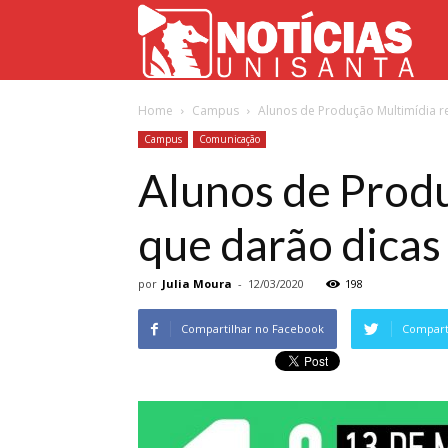
Not
Home
Campus
Alunos de Produção Multimídia r
Uni
Campus
Comunicação
Alunos de Prod
que darão dicas
por
Julia Moura
-
12/03/2020
198
Compartilhar no Facebook
Comparti