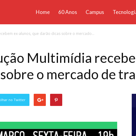
Home
60 Anos
Campus
Tecnologi
ícias
ecebem ex-alunos, que darão dicas sobre o mercado...
santa
ução Multimídia recebe
 sobre o mercado de tra
lhar no Twitter