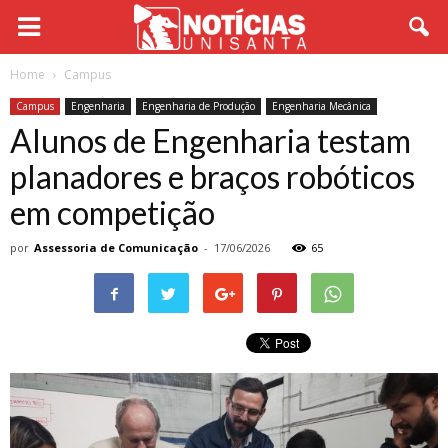
Home
Campus
Campus
Engenharia
Engenharia de Produção
Engenharia Mecânica
Alunos de Engenharia testam
planadores e braços robóticos
em competição
por
Assessoria de Comunicação
-
17/06/2026
65