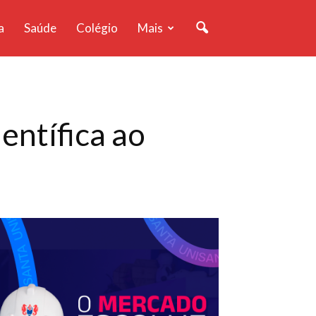
a
Saúde
Colégio
Mais
entífica ao