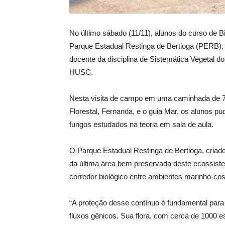
No último sábado (11/11), alunos do curso de Bi
Parque Estadual Restinga de Bertioga (PERB),
docente da disciplina de Sistemática Vegetal d
o
HUSC.
Nesta visita de campo em uma caminhada de
Florestal
, Fernanda,
e o guia Mar, os alunos pu
fungos estudados na teoria em sala de aula.
O Parque Estadual Restinga de Bertio
ga,
criado
da última área bem preservada deste ecossistema
corredor biológico entre ambientes marinho-cos
“A proteção desse contínuo é fundamental para
fluxos gênicos. Sua flor
a, com
cerca de 1000 es