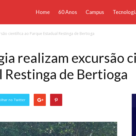
Home
60 Anos
Campus
Tecnologi
ícias
rsão científica ao Parque Estadual Restinga de Bertioga
santa
ia realizam excursão ci
 Restinga de Bertioga
lhar no Twitter