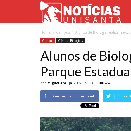
Not
Home
Campus
Alunos de Biologia realizam excu
Uni
Campus
Ciências Biológicas
Alunos de Biolog
Parque Estadual
por
Miguel Araujo
-
13/11/2023
464
Compartilhar no Facebook
Comparti