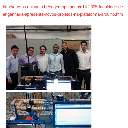
http://cursos.unisanta.br/engcomputacao/d14-2305-faculdade-de-
engenharia-apresenta-novos-projetos-na-plataforma-arduino.htm