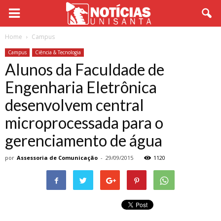
Home
Campus
Campus
Ciência & Tecnologia
Alunos da Faculdade de
Engenharia Eletrônica
desenvolvem central
microprocessada para o
gerenciamento de água
por
Assessoria de Comunicação
-
29/09/2015
1120