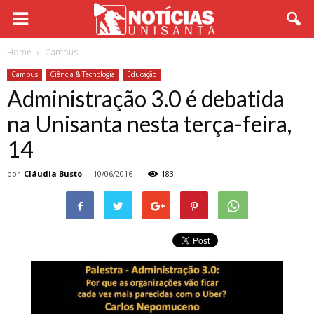
Home
Campus
Campus
Ciência & Tecnologia
Educação
Administração 3.0 é debatida
na Unisanta nesta terça-feira,
14
por
Cláudia Busto
-
10/06/2016
183