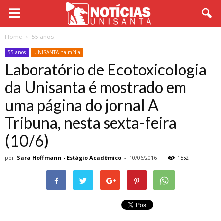
Home
55 anos
55 anos
UNISANTA na mídia
Laboratório de Ecotoxicologia
da Unisanta é mostrado em
uma página do jornal A
Tribuna, nesta sexta-feira
(10/6)
por
Sara Hoffmann - Estágio Acadêmico
-
10/06/2016
1552