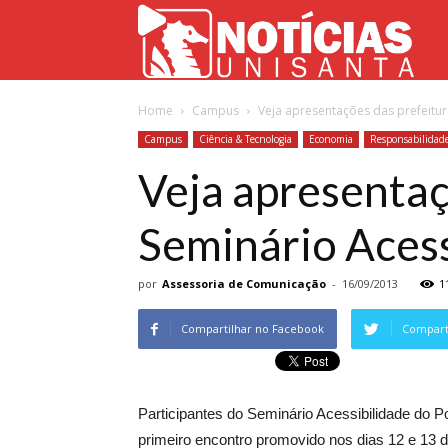
Not
Home
Campus
Veja apresentações das prefeitur
Uni
Campus
Ciência & Tecnologia
Economia
Responsabilidade
Veja apresentaç
Seminário Acess
por
Assessoria de Comunicação
-
16/09/2013
1
Compartilhar no Facebook
Comparti
Participantes do Seminário Acessibilidade do P
primeiro encontro promovido nos dias 12 e 13