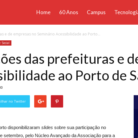
Home
60 Anos
Campus
Tecnologi
ícias
as e de empresas no Seminário Acessibilidade ao Porto...
santa
 Social
ões das prefeituras e 
ibilidade ao Porto de 
10
lhar no Twitter
orto disponibilizaram
slides
sobre sua participação no
 de setembro, pelo Núcleo Avançado da Associação para a