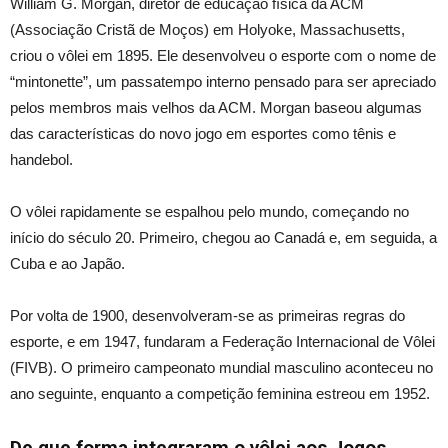
William G. Morgan, diretor de educação física da ACM
(Associação Cristã de Moços) em Holyoke, Massachusetts,
criou o vôlei em 1895. Ele desenvolveu o esporte com o nome de
“mintonette”,
um passatempo interno pensado para ser apreciado
pelos membros mais velhos da ACM.
Morgan
baseou algumas
das características do novo jogo em esportes como tênis e
handebol.
O vôlei rapidamente se espalhou pelo mundo, começando no
início do século 20. Primeiro, chegou ao Canadá e, em seguida, a
Cuba e ao Japão.
Por volta de 1900, desenvolveram-se as primeiras regras do
esporte, e em 1947, fundaram a Federação Internacional de Vôlei
(FIVB). O primeiro campeonato mundial masculino aconteceu no
ano seguinte, enquanto a competição feminina estreou em 1952.
De que forma integraram o
vôlei
aos Jogos