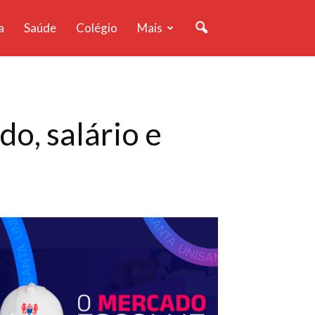
a
Saúde
Colégio
Mais
o, salário e