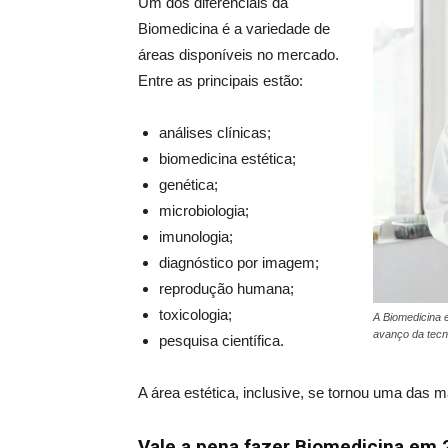
Um dos diferenciais da
Biomedicina é a variedade de
áreas disponíveis no mercado.
Entre as principais estão:
análises clínicas;
biomedicina estética;
genética;
microbiologia;
imunologia;
diagnóstico por imagem;
reprodução humana;
toxicologia;
A Biomedicina 
avanço da tecno
pesquisa científica.
A área estética, inclusive, se tornou uma das 
Vale a pena fazer Biomedicina em