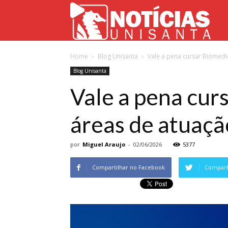
Not
Home
Blog Unisanta
Vale a pena cursar Biomedi
Uni
Blog Unisanta
Vale a pena cur
áreas de atuaçã
por
Miguel Araujo
-
02/06/2026
5377
Compartilhar no Facebook
Comparti