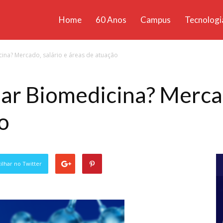
Home
60 Anos
Campus
Tecnologi
ícias
cina? Mercado, salário e áreas de atuação
santa
sar Biomedicina? Mercad
o
lhar no Twitter