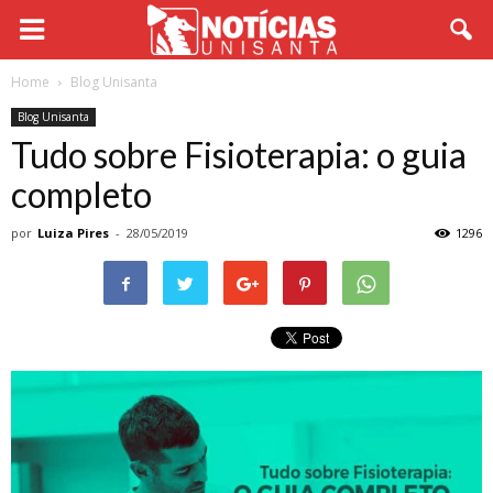
Home
Blog Unisanta
Blog Unisanta
Tudo sobre Fisioterapia: o guia
completo
por
Luiza Pires
-
28/05/2019
1296