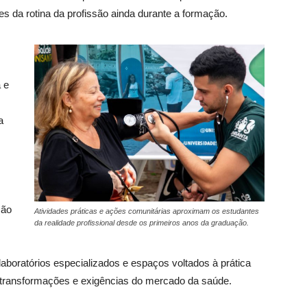
s da rotina da profissão ainda durante a formação.
 e
a
são
Atividades práticas e ações comunitárias aproximam os estudantes
da realidade profissional desde os primeiros anos da graduação.
, laboratórios especializados e espaços voltados à prática
s transformações e exigências do mercado da saúde.