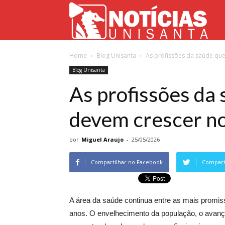
Not
Home
Blog Unisanta
As profissões da saúde qu
Uni
Blog Unisanta
As profissões da
devem crescer n
por
Miguel Araujo
-
25/05/2026
Compartilhar no Facebook
Comparti
A área da saúde continua entre as mais promis
anos. O envelhecimento da população, o avanço