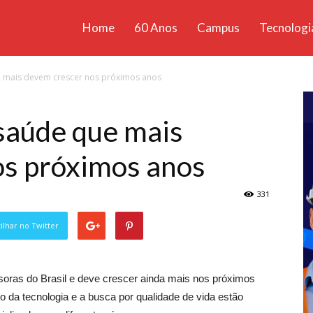
Home
60 Anos
Campus
Tecnologi
ícias
e mais devem crescer nos próximos anos
santa
 saúde que mais
os próximos anos
331
lhar no Twitter
soras do Brasil e deve crescer ainda mais nos próximos
 da tecnologia e a busca por qualidade de vida estão