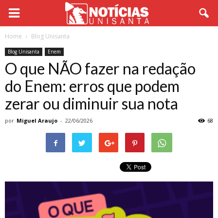
Home
Blog Unisanta
Blog Unisanta
Enem
O que NÃO fazer na redação
do Enem: erros que podem
zerar ou diminuir sua nota
por
Miguel Araujo
-
22/06/2026
68