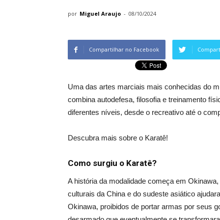
por
Miguel Araujo
-
08/10/2024
Compartilhar no Facebook
Comparti
Uma das artes marciais mais conhecidas do m
combina autodefesa, filosofia e treinamento fí
diferentes níveis, desde o recreativo até o comp
Descubra mais sobre o Karatê!
Como surgiu o Karatê?
A história da modalidade
começa em Okinawa, um
culturais da China e do sudeste asiático ajuda
Okinawa, proibidos de portar armas por seus 
desarmado que eventualmente se transforma