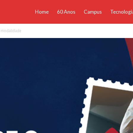
Home
60 Anos
Campus
Tecnologi
ícias
a modalidade
santa