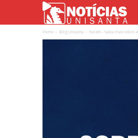
Not
Home
Blog Unisanta
Karatê – Saiba mais sobre 
Uni