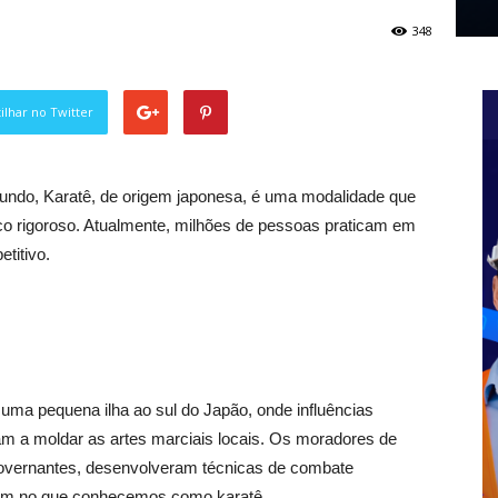
348
lhar no Twitter
undo, Karatê, de origem japonesa, é uma modalidade que
sico rigoroso. Atualmente, milhões de pessoas praticam em
etitivo.
a pequena ilha ao sul do Japão, onde influências
ram a moldar as artes marciais locais. Os moradores de
governantes, desenvolveram técnicas de combate
ram no que conhecemos como
ka
ratê.