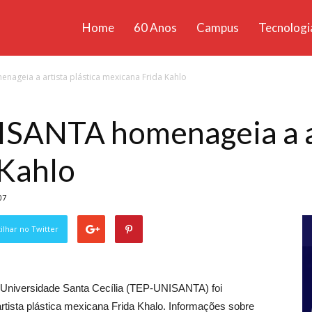
Home
60 Anos
Campus
Tecnologi
ícias
nageia a artista plástica mexicana Frida Kahlo
santa
ISANTA homenageia a ar
 Kahlo
07
lhar no Twitter
a Universidade Santa Cecília (TEP-UNISANTA) foi
ista plástica mexicana Frida Khalo. Informações sobre