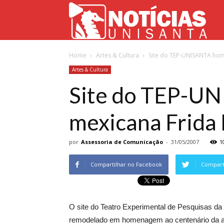
Not
Home
Artes & Cultura
Site do TEP-UNISANTA home
Uni
Artes & Cultura
Site do TEP-UN
mexicana Frida
por
Assessoria de Comunicação
-
31/05/2007
1
Compartilhar no Facebook
Comparti
O site do Teatro Experimental de Pesquisas d
remodelado em homenagem ao centenário da art