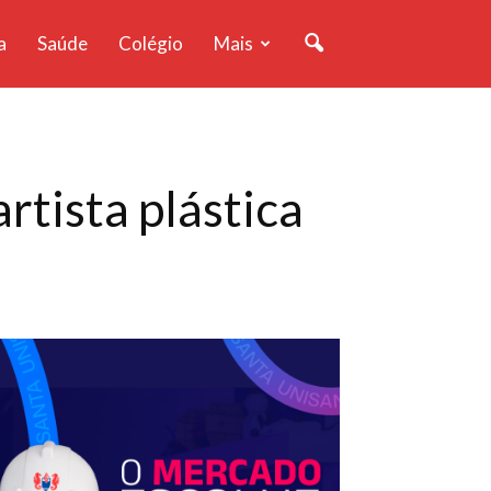
a
Saúde
Colégio
Mais
tista plástica