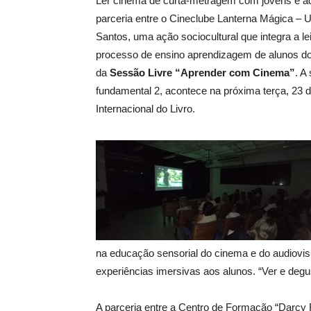
Ler cinema de curta-metragem com jovens e adu
parceria entre o Cineclube Lanterna Mágica – 
Santos, uma ação sociocultural que integra a le
processo de ensino aprendizagem de alunos do
da
Sessão Livre “
Aprender com Cinema
”
. A
fundamental 2, acontece na próxima terça, 23 d
Internacional do Livro.
na educação sensorial do cinema e do audiovis
experiências imersivas aos alunos. “Ver e degu
A parceria entre a Centro de Formação “Darcy 