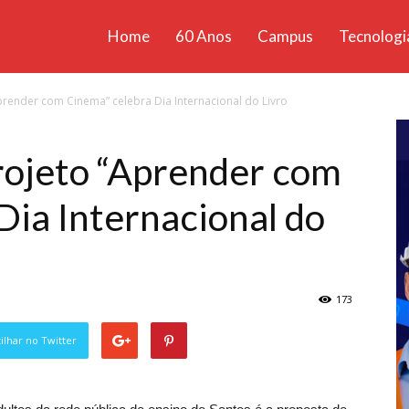
Home
60 Anos
Campus
Tecnologi
ícias
Aprender com Cinema” celebra Dia Internacional do Livro
santa
Projeto “Aprender com
Dia Internacional do
173
lhar no Twitter