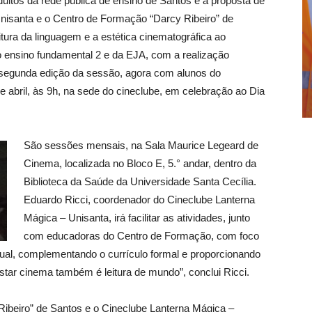
ltos da rede pública de ensino de Santos é a proposta de
Unisanta e o Centro de Formação “Darcy Ribeiro” de
itura da linguagem e a estética cinematográfica ao
 ensino fundamental 2 e da EJA, com a realização
 segunda edição da sessão, agora com alunos do
e abril, às 9h, na sede do cineclube, em celebração ao Dia
São sessões mensais, na Sala Maurice Legeard de
Cinema, localizada no Bloco E, 5.° andar, dentro da
Biblioteca da Saúde da Universidade Santa Cecília.
Eduardo Ricci, coordenador do Cineclube Lanterna
Mágica – Unisanta, irá facilitar as atividades, junto
com educadoras do Centro de Formação, com foco
ual, complementando o currículo formal e proporcionando
star cinema também é leitura de mundo”, conclui Ricci.
Ribeiro” de Santos e o Cineclube Lanterna Mágica –