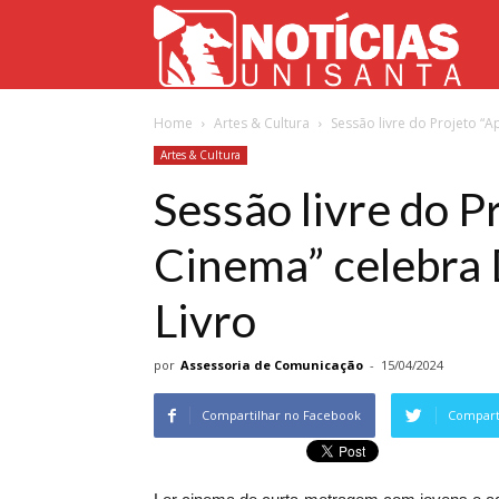
Not
Home
Artes & Cultura
Sessão livre do Projeto “
Uni
Artes & Cultura
Sessão livre do 
Cinema” celebra 
Livro
por
Assessoria de Comunicação
-
15/04/2024
Compartilhar no Facebook
Comparti