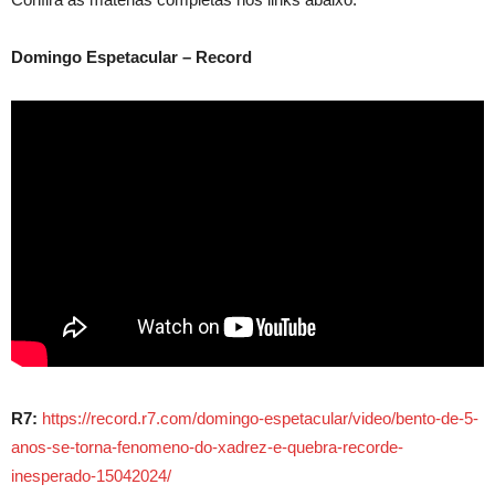
Domingo Espetacular – Record
R7:
https://record.r7.com/domingo-espetacular/video/bento-de-5-
anos-se-torna-fenomeno-do-xadrez-e-quebra-recorde-
inesperado-15042024/