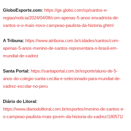
GloboEsporte.com:
https://ge.globo.com/sp/santos-e-
regiao/noticia/2024/04/08/com-apenas-5-anos-enxadrista-de-
santos-e-o-mais-novo-campeao-paulista-da-historia.ghtml
A Tribuna:
https://www.atribuna.com.br/cidades/santos/com-
apenas-5-anos-menino-de-santos-representara-o-brasil-em-
mundial-de-xadrez
Santa Portal:
https://santaportal.com.br/esporte/aluno-de-5-
anos-do-colegio-santa-cecilia-e-selecionado-para-mundial-de-
xadrez-escolar-no-peru
Diário do Litoral:
https://www.diariodolitoral.com.br/esportes/menino-de-santos-e-
o-campeao-paulista-mais-jovem-da-historia-do-xadrez/180571/