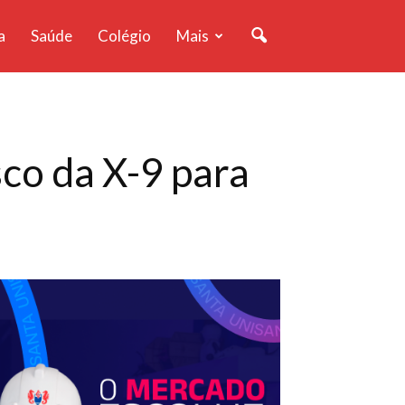
a
Saúde
Colégio
Mais
co da X-9 para