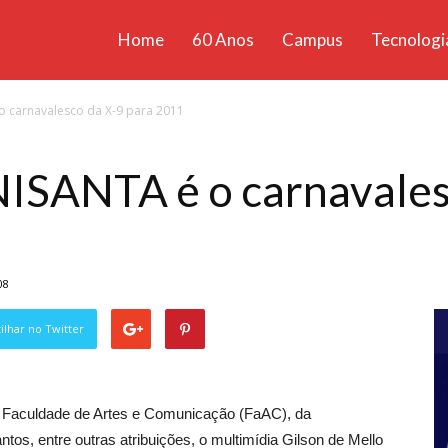
Home
60 Anos
Campus
Tecnologi
ícias
o carnavalesco da X-9 para 2011
santa
NISANTA é o carnavales
08
lhar no Twitter
 da Faculdade de Artes e Comunicação (FaAC), da
os, entre outras atribuições, o multimídia Gilson de Mello