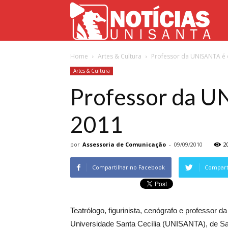
Not
Home
Artes & Cultura
Professor da UNISANTA é 
Uni
Artes & Cultura
Professor da U
2011
por
Assessoria de Comunicação
-
09/09/2010
2
Compartilhar no Facebook
Comparti
Teatrólogo, figurinista, cenógrafo e professor
Universidade Santa Cecília (UNISANTA), de Sant